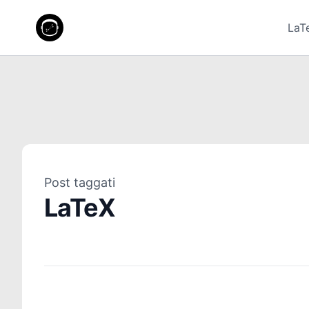
LaT
Post taggati
LaTeX