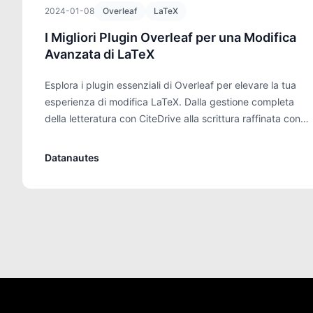
2024-01-08
Overleaf
LaTeX
I Migliori Plugin Overleaf per una Modifica
Avanzata di LaTeX
Esplora i plugin essenziali di Overleaf per elevare la tua
esperienza di modifica LaTeX. Dalla gestione completa
della letteratura con CiteDrive alla scrittura raffinata con
Writefull, scopri gli strumenti che ottimizzeranno il tuo
flusso di lavoro.
Datanautes